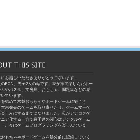
OUT THIS SITE
トにお越しいただきありがとうございます。
人のPON、男子2人の母です。我が家で楽しんだボー
ームやパズル、文房具、おもちゃ、問題集などの感
書いています。
てを始めて木製おもちゃやボードゲームに魅了さ
日本未発売のゲームを取り寄せたり、ゲームマーケ
を楽しみにするまでになりました。母がアナログゲ
マニア化する一方で息子達の関心はデジタルゲーム
・・。今はゲームプログラミングを楽しんでいま
はおもちゃやボードゲームを処分前に記録していく