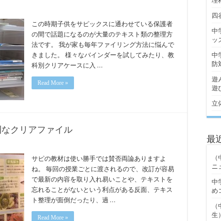
理
四
この時期子供をサピックスに通わせている保護者
中
の間で話題になるのが大量のテキスト類の整理方
ッ
法です。 我が家も毎年ファイリング方法に悩んで
きました。 様々なバインダーを試してみたり、教
中
防
科別クリアケースに入 …
遊
Read More »
遊
立
利なクリアファイル
最
（
サピの教材は使い勝手では賛否両論ありますよ
ニ
ね。 毎回の授業ごとに渡されるので、改訂が容易
で最新の内容を取り入れ易いことや、テキストを
中
忘れることがないという利点がある反面、テキス
め
ト整理が面倒だったり、過 …
（
生
Read More »