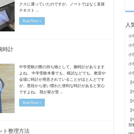
クスに通っていたのですが、ノートではなく直接
テキスト …
Read More »
人
小
小
腕時計
小
小
中学受験の際の持ち物として、腕時計があります
よね。 中学受験本番でも、模試などでも、教室や
小
会場に時計が用意されていることがほとんどです
【
が、普段から使い慣れた便利な時計があると安心
【
ですよね。 我が家が受 …
【
Read More »
【
【
習
ント整理方法