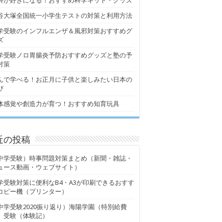
科が好きになる！おすすめ科学キット・グッズ
谷大塚全国統一小学生テストの対策と利用方法
学受験のインフルエンザ＆風邪対策おすすめグ
ズ
学受験ノロ胃腸炎予防おすすめグッズと塾の予
対策
んで学べる！お正月に子供と楽しみたい日本の
び
体感覚や創造力が育つ！おすすめ知育玩具
近の投稿
中学受験）時事問題対策まとめ（新聞・雑誌・
ュース動画・ウェブサイト）
学受験対策に便利なB4・A3が印刷できるおすす
コピー機（プリンター）
中学受験2020振り返り）海陽学園（特別給費
）受験（体験記）