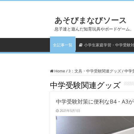
あそびまなびソース
息子達と遊んだ知育玩具やボードゲーム、
全記事一覧
小学生家庭学習・中学受験
Home
/
3：文具・中学受験関連グッズ
/
中学
中学受験関連グッズ
中学受験対策に便利なB4・A3
2021年5月1日