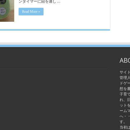
ンタイマーに紐を通し …
Read More »
AB
サイ
管理
ドゲ
想を
子育
れ、
ット
ーム
へ・
す。
当初