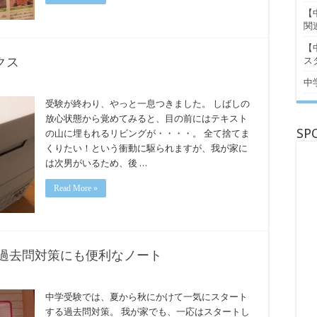
【
関
【
クス
ス
中
受験が終わり、やっと一息つきました。 しばしの
放心状態から覚めてみると、目の前にはテキスト
SP
の山に埋もれるリビングが・・・・。 全て捨てま
くりたい！という衝動に駆られますが、我が家に
は次男がいるため、後 …
Read More »
が過去問対策にも便利なノート
中学受験では、夏から秋にかけて一気にスタート
する過去問対策。 我が家でも、一応はスタートし