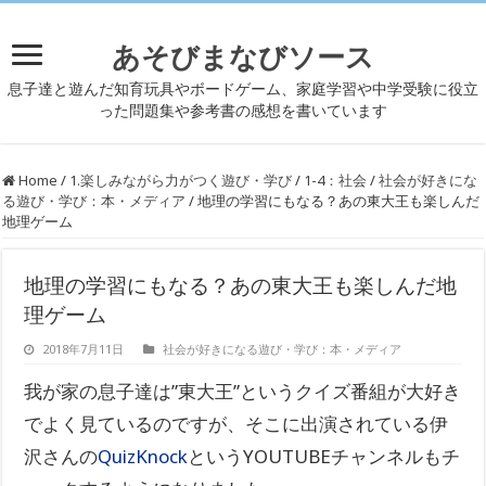
あそびまなびソース
息子達と遊んだ知育玩具やボードゲーム、家庭学習や中学受験に役立
った問題集や参考書の感想を書いています
Home
/
1.楽しみながら力がつく遊び・学び
/
1-4：社会
/
社会が好きにな
る遊び・学び：本・メディア
/
地理の学習にもなる？あの東大王も楽しんだ
地理ゲーム
地理の学習にもなる？あの東大王も楽しんだ地
理ゲーム
2018年7月11日
社会が好きになる遊び・学び：本・メディア
我が家の息子達は”東大王”というクイズ番組が大好き
でよく見ているのですが、そこに出演されている伊
沢さんの
QuizKnock
というYOUTUBEチャンネルもチ