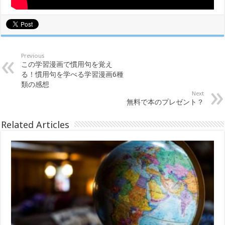
Previous
この学習漫画で慣用句を覚え
る！慣用句を学べる学習漫画6種
類の感想
Next
無料で本のプレゼント？
Related Articles