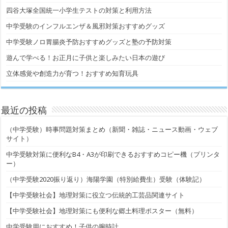
四谷大塚全国統一小学生テストの対策と利用方法
中学受験のインフルエンザ＆風邪対策おすすめグッズ
中学受験ノロ胃腸炎予防おすすめグッズと塾の予防対策
遊んで学べる！お正月に子供と楽しみたい日本の遊び
立体感覚や創造力が育つ！おすすめ知育玩具
最近の投稿
（中学受験）時事問題対策まとめ（新聞・雑誌・ニュース動画・ウェブ
サイト）
中学受験対策に便利なB4・A3が印刷できるおすすめコピー機（プリンタ
ー）
（中学受験2020振り返り）海陽学園（特別給費生）受験（体験記）
【中学受験社会】地理対策に役立つ伝統的工芸品関連サイト
【中学受験社会】地理対策にも便利な郷土料理ポスター（無料）
中学受験用におすすめ！子供の腕時計