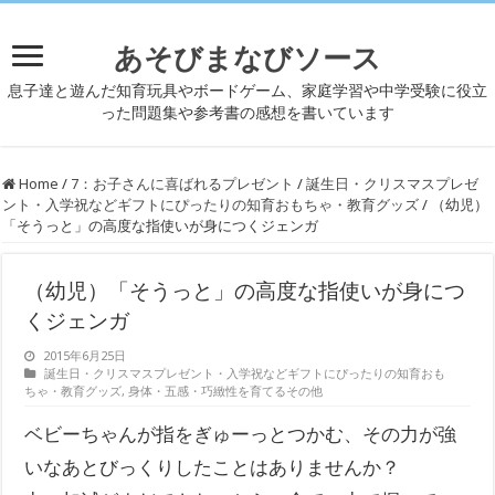
あそびまなびソース
息子達と遊んだ知育玩具やボードゲーム、家庭学習や中学受験に役立
った問題集や参考書の感想を書いています
Home
/
7：お子さんに喜ばれるプレゼント
/
誕生日・クリスマスプレゼ
ント・入学祝などギフトにぴったりの知育おもちゃ・教育グッズ
/
（幼児）
「そうっと」の高度な指使いが身につくジェンガ
（幼児）「そうっと」の高度な指使いが身につ
くジェンガ
2015年6月25日
誕生日・クリスマスプレゼント・入学祝などギフトにぴったりの知育おも
ちゃ・教育グッズ
,
身体・五感・巧緻性を育てるその他
ベビーちゃんが指をぎゅーっとつかむ、その力が強
いなあとびっくりしたことはありませんか？