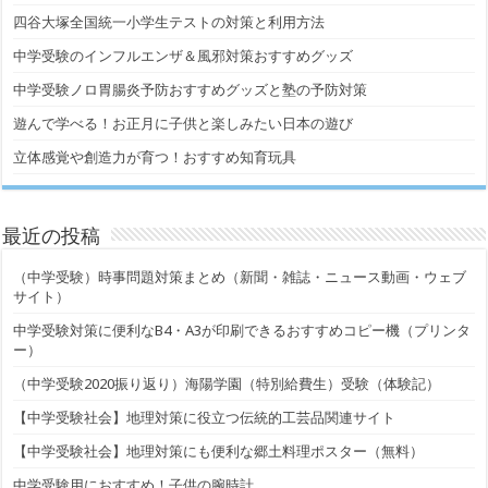
四谷大塚全国統一小学生テストの対策と利用方法
中学受験のインフルエンザ＆風邪対策おすすめグッズ
中学受験ノロ胃腸炎予防おすすめグッズと塾の予防対策
遊んで学べる！お正月に子供と楽しみたい日本の遊び
立体感覚や創造力が育つ！おすすめ知育玩具
最近の投稿
（中学受験）時事問題対策まとめ（新聞・雑誌・ニュース動画・ウェブ
サイト）
中学受験対策に便利なB4・A3が印刷できるおすすめコピー機（プリンタ
ー）
（中学受験2020振り返り）海陽学園（特別給費生）受験（体験記）
【中学受験社会】地理対策に役立つ伝統的工芸品関連サイト
【中学受験社会】地理対策にも便利な郷土料理ポスター（無料）
中学受験用におすすめ！子供の腕時計