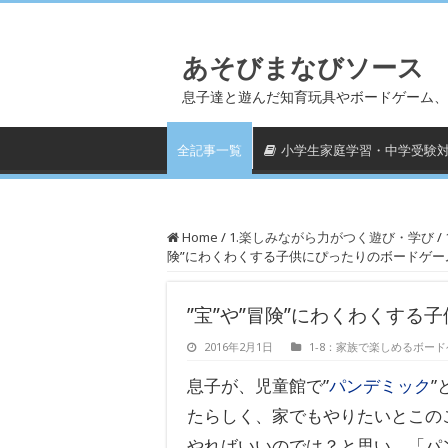
あそびまなびソース
息子達と遊んだ知育玩具やボードゲーム、
全記事一覧
小学生家庭学習・中学受験
Home
/
1.楽しみながら力がつく遊び・学び
/
険”にわくわくする子供にぴったりのボードゲーム
”宝”や”冒険”にわくわくする
2016年2月1日
1-8：家族で楽しめるボー
息子が、児童館で”
パンデミック
”
たらしく、家でもやりたいとこの
やればいいのでは？と思い、「パ