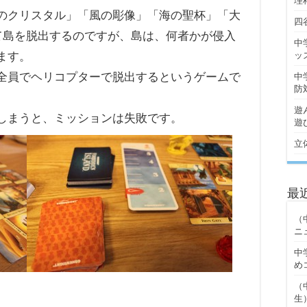
理
のクリスタル」「風の彫像」「海の聖杯」「大
四
て島を脱出するのですが、島は、何者かが侵入
中
ます。
ッ
全員でヘリコプターで脱出するというゲームで
中
防
遊
しまうと、ミッションは失敗です。
遊
立
最
（
ニ
中
め
（
生