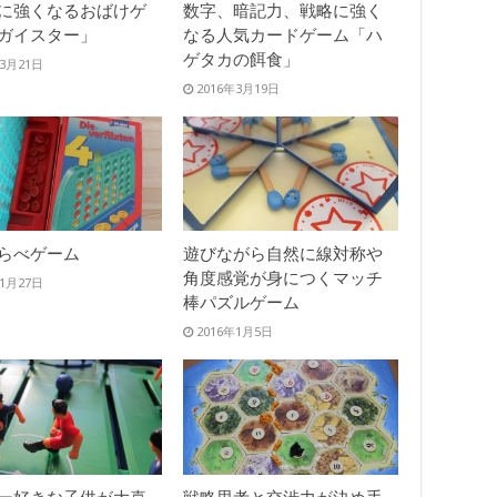
に強くなるおばけゲ
数字、暗記力、戦略に強く
ガイスター」
なる人気カードゲーム「ハ
ゲタカの餌食」
年3月21日
2016年3月19日
らべゲーム
遊びながら自然に線対称や
角度感覚が身につくマッチ
年1月27日
棒パズルゲーム
2016年1月5日
ー好きな子供が大喜
戦略思考と交渉力が決め手