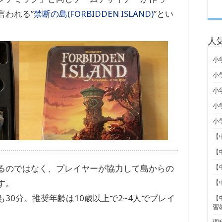
言われる”
禁断の島(FORBIDDEN ISLAND)
”とい
人
小
小
小
小
小
【
【
るのではなく、プレイヤーが協力して島からの
【
す。
【
30分。推奨年齢は10歳以上で2~4人でプレイ
【
習