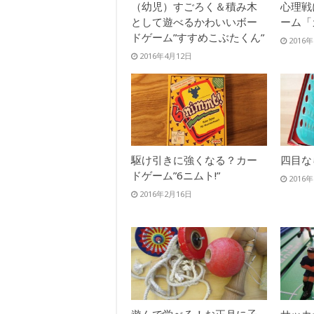
（幼児）すごろく＆積み木
心理戦
として遊べるかわいいボー
ーム「
ドゲーム”すすめこぶたくん”
2016
2016年4月12日
駆け引きに強くなる？カー
四目な
ドゲーム”6ニムト!”
2016
2016年2月16日
遊んで学べる！お正月に子
サッカ