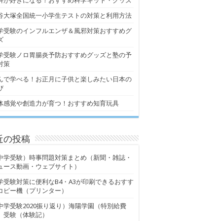
科が好きになる！おすすめ科学キット・グッズ
谷大塚全国統一小学生テストの対策と利用方法
学受験のインフルエンザ＆風邪対策おすすめグ
ズ
学受験ノロ胃腸炎予防おすすめグッズと塾の予
対策
んで学べる！お正月に子供と楽しみたい日本の
び
体感覚や創造力が育つ！おすすめ知育玩具
近の投稿
中学受験）時事問題対策まとめ（新聞・雑誌・
ュース動画・ウェブサイト）
学受験対策に便利なB4・A3が印刷できるおすす
コピー機（プリンター）
中学受験2020振り返り）海陽学園（特別給費
）受験（体験記）