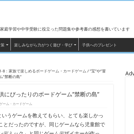
家庭学習や中学受験に役立った問題集や参考書の感想を書いています
対策
楽しみながら力がつく遊び・学び
子供へのプレゼント
1-8：家族で楽しめるボードゲーム・カードゲーム
/
”宝”や”冒
Ad
”禁断の島”
子供にぴったりのボードゲーム”禁断の島”
ドゲーム・カードゲーム
というゲームを教えてもらい、とても楽しかっ
ことだったのですが、同じゲームなら児童館で
ンデミック」と同じゲームデザイナーが作っ